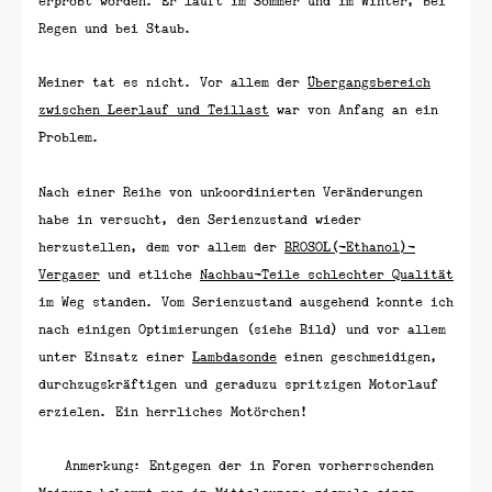
erprobt worden. Er läuft im Sommer und im Winter, bei
Regen und bei Staub.
Meiner tat es nicht. Vor allem der
Übergangsbereich
zwischen Leerlauf und Teillast
war von Anfang an ein
Problem.
Nach einer Reihe von unkoordinierten Veränderungen
habe in versucht, den Serienzustand wieder
herzustellen, dem vor allem der
BROSOL(-Ethanol)-
Vergaser
und etliche
Nachbau-Teile schlechter Qualität
im Weg standen. Vom Serienzustand ausgehend konnte ich
nach einigen Optimierungen (siehe Bild) und vor allem
unter Einsatz einer
Lambdasonde
einen geschmeidigen,
durchzugskräftigen und geraduzu spritzigen Motorlauf
erzielen. Ein herrliches Motörchen!
Anmerkung: Entgegen der in Foren vorherrschenden