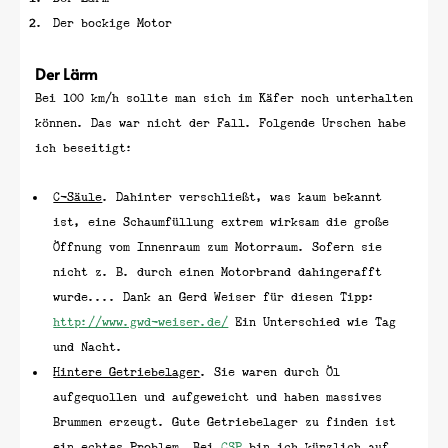
Der bockige Motor
Der Lärm
Bei 100 km/h sollte man sich im Käfer noch unterhalten
können. Das war nicht der Fall. Folgende Urschen habe
ich beseitigt:
C-Säule
. Dahinter verschließt, was kaum bekannt
ist, eine Schaumfüllung extrem wirksam die große
Öffnung vom Innenraum zum Motorraum. Sofern sie
nicht z. B. durch einen Motorbrand dahingerafft
wurde.... Dank an Gerd Weiser für diesen Tipp:
http://www.gwd-weiser.de/
Ein Unterschied wie Tag
und Nacht.
Hintere Getriebelager
. Sie waren durch Öl
aufgequollen und aufgeweicht und haben massives
Brummen erzeugt. Gute Getriebelager zu finden ist
ein echtes Problem. Bei
CSP
bin ich kürzlich auf