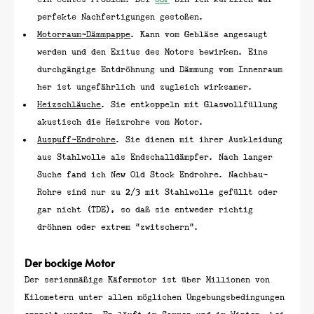
perfekte Nachfertigungen gestoßen.
Motorraum-Dämmpappe
. Kann vom Gebläse angesaugt
werden und den Exitus des Motors bewirken. Eine
durchgängige Entdröhnung und Dämmung vom Innenraum
her ist ungefährlich und zugleich wirksamer.
Heizschläuche
. Sie entkoppeln mit Glaswollfüllung
akustisch die Heizrohre vom Motor.
Auspuff-Endrohre
. Sie dienen mit ihrer Auskleidung
aus Stahlwolle als Endschalldämpfer. Nach langer
Suche fand ich New Old Stock Endrohre. Nachbau-
Rohre sind nur zu 2/3 mit Stahlwolle gefüllt oder
gar nicht (TDE), so daß sie entweder richtig
dröhnen oder extrem "zwitschern".
Der bockige Motor
Der serienmäßige Käfermotor ist über Millionen von
Kilometern unter allen möglichen Umgebungsbedingungen